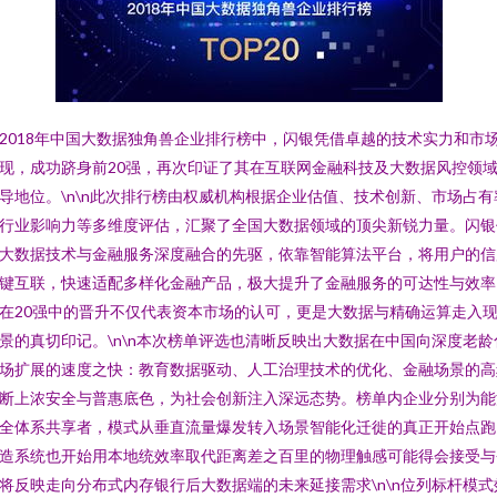
2018年中国大数据独角兽企业排行榜中，闪银凭借卓越的技术实力和市
现，成功跻身前20强，再次印证了其在互联网金融科技及大数据风控领
导地位。\n\n此次排行榜由权威机构根据企业估值、技术创新、市场占有
行业影响力等多维度评估，汇聚了全国大数据领域的顶尖新锐力量。闪银
大数据技术与金融服务深度融合的先驱，依靠智能算法平台，将用户的信
键互联，快速适配多样化金融产品，极大提升了金融服务的可达性与效率
在20强中的晋升不仅代表资本市场的认可，更是大数据与精确运算走入
景的真切印记。\n\n本次榜单评选也清晰反映出大数据在中国向深度老龄
场扩展的速度之快：教育数据驱动、人工治理技术的优化、金融场景的高
断上浓安全与普惠底色，为社会创新注入深远态势。榜单内企业分别为能
全体系共享者，模式从垂直流量爆发转入场景智能化迁徙的真正开始点跑
造系统也开始用本地统效率取代距离差之百里的物理触感可能得会接受与
将反映走向分布式内存银行后大数据端的未来延接需求\n\n位列标杆模式