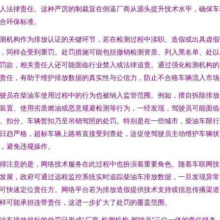
人法律责任。这种严厉的制裁旨在倒逼厂商从源头提升技术水平，确保车
合环保标准。
测机构作为排放认证的关键环节，若在检测过程中渎职、造假或出具虚假
，同样会受到重罚。处罚措施可能包括撤销检测资质、列入黑名单、处以
罚款，相关责任人还可能面临行业禁入或法律追责。通过强化检测机构的
责任，有助于维护排放数据的真实性与公信力，防止不合格车辆流入市场
驶员在柴油车使用过程中的行为也被纳入监管范围。例如，擅自拆除排放
装置、使用劣质燃油或恶意规避检测等行为，一经发现，驾驶员可能面临
、扣分、车辆暂扣乃至吊销驾照的处罚。特别是在一些城市，柴油车限行
日趋严格，超标车辆上路将直接受到查处，这促使驾驶员主动维护车辆状
，避免违规操作。
得注意的是，网络技术服务在此过程中也扮演着重要角色。随着车联网技
发展，政府可通过远程监控系统实时追踪柴油车排放数据，一旦发现异常
可快速定位责任方。网络平台若为排放造假提供技术支持或信息传播渠道
样可能承担连带责任，这进一步扩大了处罚的覆盖范围。
油车排放超标的处罚已形成“厂商-检测机构-驾驶员”三位一体的责任链条